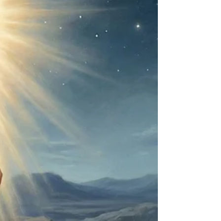
입: 수고하지 않은 은혜의 땅에서 사랑하는 성도 여
러분, 2025년의 마지막 주일을 맞이했습니다. 한
해의 마침표를 찍는 이 시간, 우리는 여호수아 21장
45절의 고백으로 시작하고자 합니다. "여호와께서
이스라엘 족속에게 말씀하신 선한 말씀이 하나도 남
음이 없이 다 응하였더라." 올 한 해를 돌아보십시
오. 우리 삶에 선한 일을 행하신 하나님의 신실하심
이 보이지 않습니까? 건강을 지켜주셨고, 가정을 보
호하셨으며, 교회 공동체를 세워주셨습니다. 어려운
경제 상황 속에서도 우리는 여전히 이 자리에 서 있
습니다. 오늘 본문 24장 13절에서 하나님은 이렇게
말씀하십니다. "내가 너희가 수고하지 아니한 땅과
너희가 건설하지 아니한 성읍들을 너희에게 주었으
며 너희가 그 가운데에 거주하며 너희가 심지 아니
한 포도원과 감람원의 열매를 먹는다 하셨느니라."
이스라엘 백성이 거주하는 성읍, 그들이 먹는 포