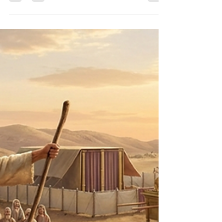
예수님이 그의 권능을 주시니라
[마10:1] 예수께서 그의 열두 제자를 부르사 더러
운 귀신을 쫓아내며 모든 병과 모든 약한 것을 고치
는 권능을 주시니라 서론 사랑하는 성도 여러분, 오
늘 우리는 예수님께서 제자들에게 권능을 주시는 놀
라운 장면을 살펴보려고 합니다. 마태복음 8-9장에
서 예수님은 친히 병자를 고치시고, 귀신을 쫓아내
시고, 풍랑을 잔잔케 하시는 놀라운 권능을 보여주
셨습니다. 그런데 10장에 이르러 예수님은 그 권능
을 제자들에게 나누어 주십니다. 특별히 오늘 우리
는 "더러운 귀신을 쫓아내는" 권능에 주목하고자 합
니다. 혹시 여러분은 이렇게 생각하지 않으십니까?
"귀신 쫓아내는 것은 예수님 시대의 일이고, 오늘날
우리와는 상관없는 일이 아닐까?" 그러나 성경은 분
명히 말합니다. 우리의 싸움은 혈과 육을 상대하는
것이 아니라 영적 세력을 상대하는 것이라고(엡
6:12). 귀신의 역사는 과거에만 있었던 것이 아닙니