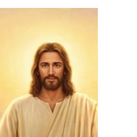
을 아는 것이 너희에게는 허락되었으나 그들에게는
아니되었나니 12 무릇 있는 자는 받아 넉넉하게 되
되 없는 자는 그 있는 것도 빼앗기리라 마태복음은
예수님이 우리에게 가르쳐 주시는 천국에 대한 5가
지 말씀으로 구성됩니다. 1. 산상수훈(5-7장) 산상
수훈 - 윤리와 원리 : 누가 하나님 나라의 백성인
가? 2. 파송(10장) - 선포와 확장 : 하나님 나라를
어떻게 전파할 것인가? 3. 비유(13장) - 본질과 신
비 : 하나님 나라는 실제로 어떤 모습인가? 4. 공동
체(18장) - 관계와 질서 : 하나님 나라 공동체는 어
떻게 살아야 하는가? 5. 종말(23-25장) - 완성과
심판 : 하나님 나라는 어떻게 완성되는가? 천국은
예수님이 오심으로 시작되었고 그 백성은 마음으로
그분을 영접하고 그분의 나라에 들어갑니다. 그들은
산상수훈의 마음을 가지고 율법을 온전하게 이루게
하십니다. 귀신을 내