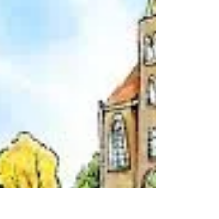
(Dangerous Times)' 에 직면한 교회와 성도들에
게 주시는 하나님의 실제적인 권면을 나누고자 합니
다. 바울 사도는 디모데후서 3장에서 두 가지 핵심
적인 위협 을 경고하고, 이 위협 속에서 교회가 굳건
히 서는 유일한 방법 을 제시합니다. 1. 🚨 외부가
아닌, 교회 안에 도사린 내부의 위협 (딤후 3:1-9)
바울은 종말의 때에 외부의 박해뿐 아니라, 더욱 교
묘하고 심각한 내부의 위협이 있을 것임을 예고합니
다. A. 자기를 사랑함으로 시작된 악덕의 목록 (딤
후 3:1-5) 바울은 " 말세에 고통하는 때가 이르러
사람들이 자기를 사랑하며 돈을 사랑하며 자랑하며
교만하며 비방하며 ..." (딤후 3:1-2)라며 18가지
의 악덕을 나열합니다. 이 목록의 시작과 끝은 모두
'자기중심성' 입니다.