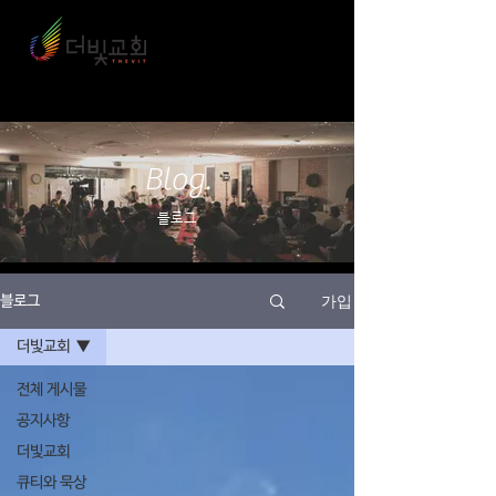
Blog.
블로그
가입
블로그
더빛교회
전체 게시물
공지사항
더빛교회
큐티와 묵상