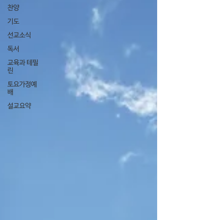
찬양
기도
선교소식
독서
교육과 테필
린
토요가정예
배
설교요약