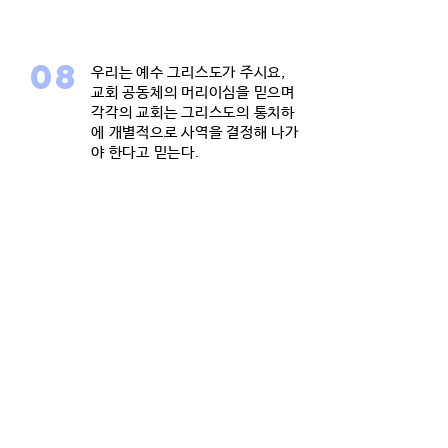
08
우리는 예수 그리스도가 주시요,
교회 공동체의 머리이심을 믿으며
각각의 교회는 그리스도의 통치하
에 개별적으로 사역을 결정해 나가
야 한다고 믿는다.
09
우리는 교회 공동체는 예수 그리스
도를 믿어 구원받아 성령으로 거듭
난 모든 사람으로 구성되며 이들은
지역 교회의 교인이 되어야 하며,
교회의 머리이신 그리스도의 몸 안
에서 모두 연합하여 하나됨을 믿는
다.
10
우리는 언제라도 우리 주 예수 그리
스도께서 하늘로부터 다시 오실 것