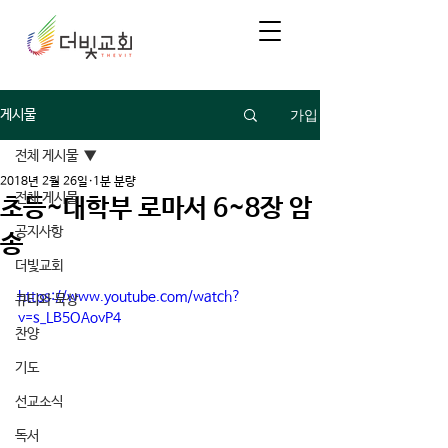
가입
게시물
전체 게시물
2018년 2월 26일
1분 분량
전체 게시물
초등~대학부 로마서 6~8장 암
공지사항
송
더빛교회
https://www.youtube.com/watch?
큐티와 묵상
v=s_LB5OAovP4
찬양
기도
선교소식
독서