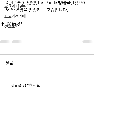
지난 1월에 있었던 제 3회 더빛테필린캠프에
교육과 테필린
서 6~8장을 암송하는 모습입니다.
토요가정예배
설교요약
댓글
댓글을 입력하세요.