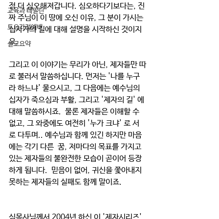
점 더 심오해져갑니다. 심오하다기보다는, 진
교육과 테필린
짜 주님이 이 땅에 오신 이유, 그 분이 가시는 
토요가정예배
십자가의 길에 대해 설명을 시작하신 것이지
요. 
설교요약
그리고 이 이야기는 무리가 아닌, 제자들만 따
로 불러서 말씀하십니다. 먼저는 '나를 누구
라 하느냐' 물으시고, 그 다음에는 예수님의 
십자가 죽으심과 부활, 그리고 '제자의 길' 에 
대해 말씀하시죠.  물론 제자들은 이해할 수 
없고, 그 와중에도 여전히 '누가 크냐' 로 서
로 다투며.. 예수님과 함께 있긴 하지만 마음
에는 각기 다른  꿈, 저마다의 목표를 가지고 
있는 제자들의 불완전한 모습이 곧이어 등장
하게 됩니다.  믿음이 없어, 귀신을 쫓아내지 
못하는 제자들의 실패도 함께 말이죠. 
심목사님께서 2004년 하신 이 '제자시리즈' 