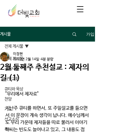
가입
게시물
전체 게시물
이정현
전체 게시물
2022년 2월 14일
4분 분량
2월 둘째주 추천설교 : 제자의
공지사항
길 (1)
더빛교회
큐티와 묵상
"무리에서 제자로"
찬양
지난주 큐티를 하면서, 또 주일설교를 들으면
기도
서 이 문장이 계속 생각이 납니다. 예수님께서
선교소식
도 무리 가운데 제자들을 따로 불러서 이야기
하시는 빈도도 늘어나고 있고, 그 내용도 점
독서