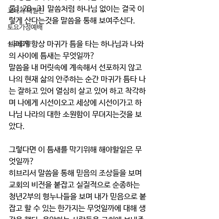
롬1:28~31 말씀처럼 하나님 없이는 결국 이
교육과 테필린
렇게 산다는것을 말씀을 통해 보여주신다.
토요가정예배
나에게 항상 마귀가 틈을 타는 하나님과 나와
설교요약
의 사이에 틈새는 무엇일까?
말씀을 내 머릿속에 계속해서 선포하지 않고 
나의 현재 삶의 안주하는 순간 마귀가 틈타 나
는 잘하고 있어 열심히 살고 있어 하고 착각하
며 나에게 시선이오고 세상에 시선이가고 하
나님 나라의 대한 소원함이 무뎌지는것을 보
았다.
그렇다면 이 틈새를 막기위해 해야할일은 무
엇일까?
히브리서 말씀을 통해 믿음의 조상들을 보며 
교회의 비전을 붙잡고 실질적으로 순종하는 
청년2부의 형누나들을 보며 내가 믿음으로 붙
잡고 할 수 있는 한가지는 무엇일까에 대해 생