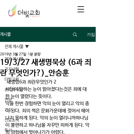
가입
게시물
전체 게시물
2019년 3월 27일
1분 분량
전체 게시물
19/3/27 새생명묵상 (6과 죄
공지사항
란 무엇인가?)_안승훈
더빛교회
 새생명6과 죄란무엇인가 2
사단이 말하는 눈이 밝아졌다는것은 죄에 대
큐티와 묵상
한 눈이 열렸다는 뜻이다.
찬양
악을 한번 경험하면 악의 눈이 열리고 악의 종
기도
이 된다. 죄의 썩은 문화가운데에 젖어서 헤어
나지 못하게 된다. 악의 눈이 열리니까하나님
선교소식
이 불편하고 하나님을 자꾸만 피하게 된다. 악
독서
의 경험에서 벗어나기가 어렵다.