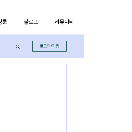
링룸
블로그
커뮤니티
로그인/가입