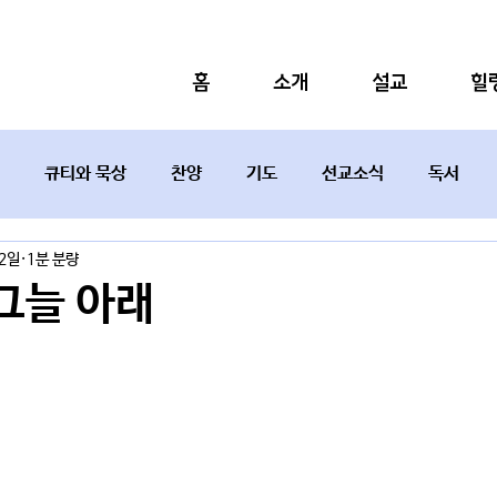
홈
소개
설교
힐
큐티와 묵상
찬양
기도
선교소식
독서
 2일
1분 분량
설교요약
그늘 아래