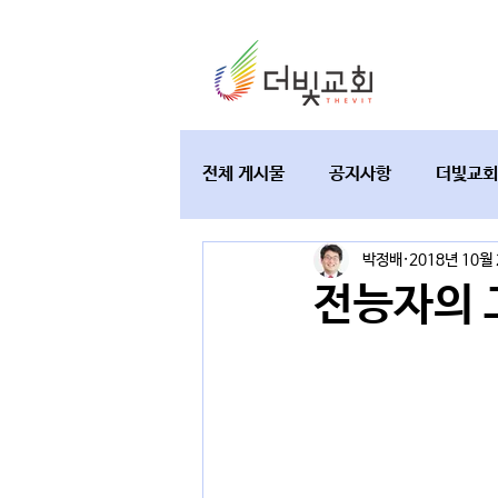
전체 게시물
공지사항
더빛교회
박정배
2018년 10월
교육과 테필린
토요가정예배
전능자의 