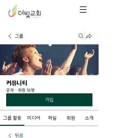
그룹
커뮤니티
공개
·
회원 16명
가입
그룹 활동
미디어
파일
회원
소개
뒤로