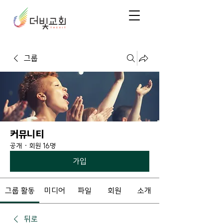
그룹
커뮤니티
공개
·
회원 16명
가입
그룹 활동
미디어
파일
회원
소개
뒤로