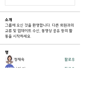
소개
그룹에 오신 것을 환영합니다. 다른 회원과의
교류 및 업데이트 수신, 동영상 공유 등의 활
동을 시작하세요.
명
정재숙
팔로우
남희 이
팔로우
jesong
팔로우
jesong
박정배
팔로우
김지영
팔로우
전체 회원 보기(16명)