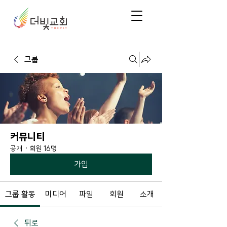
그룹
커뮤니티
공개
·
회원 16명
가입
그룹 활동
미디어
파일
회원
소개
뒤로