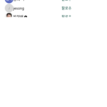
jesong
팔로우
jesong
박정배
팔로우
김지영
팔로우
전체 회원 보기(16명)
Contact Us.
경기도 용인시 기흥구 흥덕4로 61 |
office@thevit.org
|
Tel:
031-272-7822
ㅣ FAX:
031-217-7822