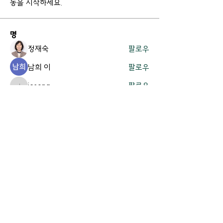
동을 시작하세요.
명
정재숙
팔로우
남희 이
팔로우
jesong
팔로우
jesong
박정배
팔로우
김지영
팔로우
전체 회원 보기(16명)
Contact Us.
경기도 용인시 기흥구 흥덕4로 61 |
office@thevit.org
|
Tel:
031-272-7822
ㅣ FAX:
031-217-7822