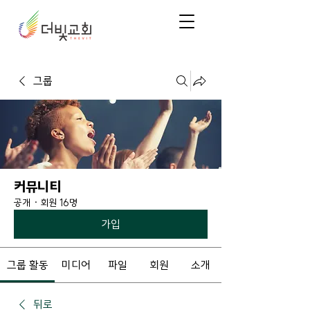
그룹
커뮤니티
공개
·
회원 16명
가입
그룹 활동
미디어
파일
회원
소개
뒤로