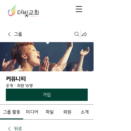
그룹
커뮤니티
공개
·
회원 16명
가입
그룹 활동
미디어
파일
회원
소개
뒤로