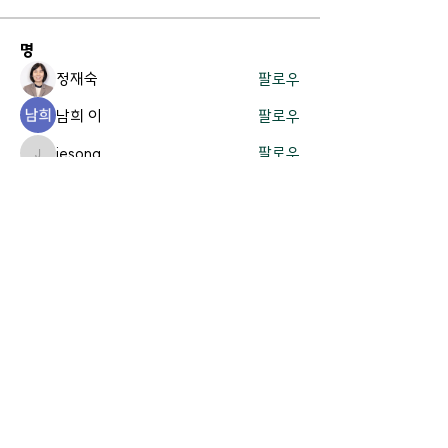
명
정재숙
팔로우
남희 이
팔로우
jesong
팔로우
jesong
박정배
팔로우
김지영
팔로우
전체 회원 보기(16명)
Contact Us.
경기도 용인시 기흥구 흥덕4로 61 |
office@thevit.org
|
Tel:
031-272-7822
ㅣ FAX:
031-217-7822