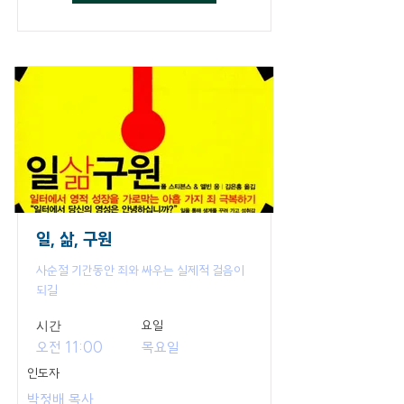
일, 삶, 구원
사순절 기간동안 죄와 싸우는 실제적 걸음이
되길
​시간
요일
오전 11:00
목요일
인도자
박정배 목사