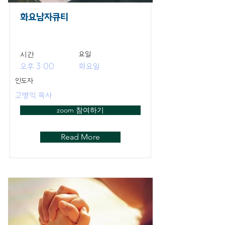
화요남자큐티
​시간
요일
오후 3:00
화요일
인도자
고병익 목사
zoom 참여하기
Read More