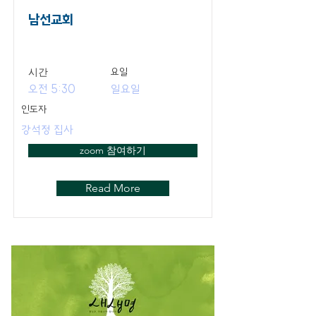
남선교회
​시간
요일
오전 5:30
일요일
인도자
강석정 집사
zoom 참여하기
Read More