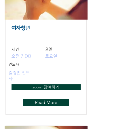
여자청년
​시간
요일
오전 7:00
토요일
인도자
김경민 전도
사
zoom 참여하기
Read More