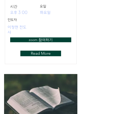
​시간
요일
오후 3:00
화요일
인도자
이정현 전도
사
zoom 참여하기
Read More