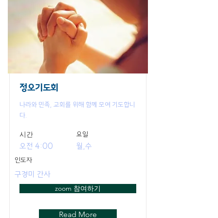
정오기도회
나라와 민족, 교회를 위해 함께 모여 기도합니
다.
​시간
요일
오전 4:00
월,수
인도자
구경미 간사
zoom 참여하기
Read More