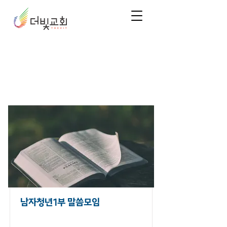
Courses
남자청년1부 말씀모임