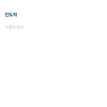
인도자
고병익 목사