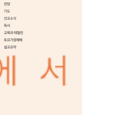
찬양
기도
선교소식
독서
교육과 테필린
토요가정예배
설교요약