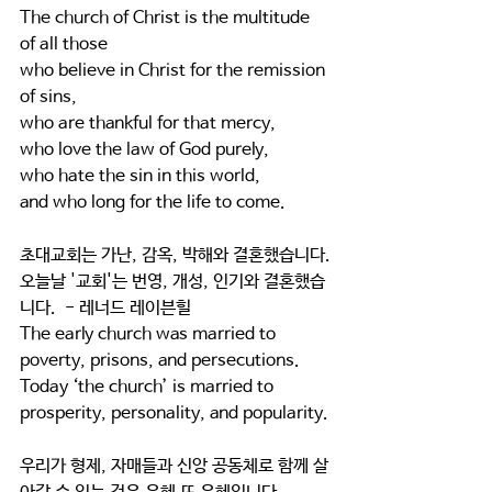
The church of Christ is the multitude 
of all those 
who believe in Christ for the remission 
of sins, 
who are thankful for that mercy,
who love the law of God purely,
who hate the sin in this world,
and who long for the life to come.
초대교회는 가난, 감옥, 박해와 결혼했습니다.
오늘날 '교회'는 번영, 개성, 인기와 결혼했습
니다.  - 레너드 레이븐힐
The early church was married to 
poverty, prisons, and persecutions.
Today ‘the church’ is married to 
prosperity, personality, and popularity.
우리가 형제, 자매들과 신앙 공동체로 함께 살