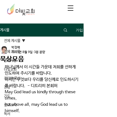
가입
게시물
전체 게시물
박정배
전체 게시물
2021년 8월 9일
3분 분량
묵상모음
공지사항
하나님께서 이 시간들 가운데 저희를 선하게 
더빛교회
인도하여 주시기를 바랍니다.
큐티와 묵상
하지만 무엇보다 우리를 당신께로 인도하시기
를 바랍니다.  - 디트리히 본회퍼
찬양
May God lead us kindly through these 
기도
times, 
but above all, may God lead us to 
선교소식
himself.
독서