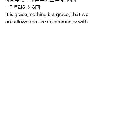
아갈 수 있는 것은 은혜 또 은혜입니다.
- 디트리히 본회퍼
It is grace, nothing but grace, that we 
are allowed to live in community with 
Christian brethren.
구원은 무료이지만 제자가 된다는 것은 당신
의 목숨을 내어놓아야 합니다. - 디트리히 본
회퍼
Salvation is free, but discipleship will 
cost you your life.
나 또한 예수로 살고, 예수로 죽게 하옵소서. 
- 주기철
칼날이 나를 기다리고 있는 한, 나는 그 칼날
을 향해 나아가리다.  - 주기철
죽음 후에는 지옥에서 천국으로 가는 다리가 