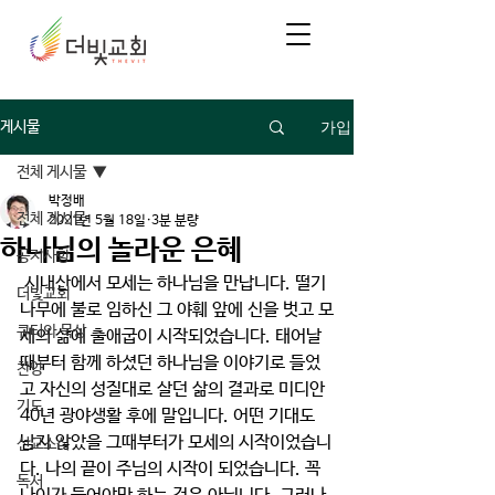
가입
게시물
전체 게시물
박정배
전체 게시물
2021년 5월 18일
3분 분량
하나님의 놀라운 은혜
공지사항
 시내산에서 모세는 하나님을 만납니다. 떨기
더빛교회
나무에 불로 임하신 그 야훼 앞에 신을 벗고 모
큐티와 묵상
세의 삶에 출애굽이 시작되었습니다. 태어날 
때부터 함께 하셨던 하나님을 이야기로 들었
찬양
고 자신의 성질대로 살던 삶의 결과로 미디안 
기도
40년 광야생활 후에 말입니다. 어떤 기대도 
남지 않았을 그때부터가 모세의 시작이었습니
선교소식
다. 나의 끝이 주님의 시작이 되었습니다. 꼭 
독서