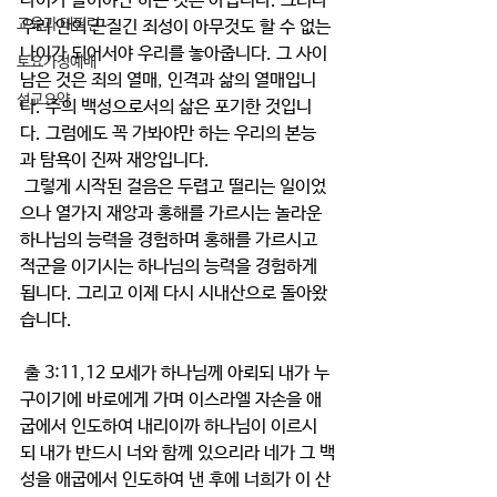
나이가 들어야만 하는 것은 아닙니다. 그러나 
교육과 테필린
우리 안의 끈질긴 죄성이 아무것도 할 수 없는 
나이가 되어서야 우리를 놓아줍니다. 그 사이 
토요가정예배
남은 것은 죄의 열매, 인격과 삶의 열매입니
설교요약
다. 주의 백성으로서의 삶은 포기한 것입니
다. 그럼에도 꼭 가봐야만 하는 우리의 본능
과 탐욕이 진짜 재앙입니다.
 그렇게 시작된 걸음은 두렵고 떨리는 일이었
으나 열가지 재앙과 홍해를 가르시는 놀라운 
하나님의 능력을 경험하며 홍해를 가르시고 
적군을 이기시는 하나님의 능력을 경험하게 
됩니다. 그리고 이제 다시 시내산으로 돌아왔
습니다.
 출 3:11,12 모세가 하나님께 아뢰되 내가 누
구이기에 바로에게 가며 이스라엘 자손을 애
굽에서 인도하여 내리이까 하나님이 이르시
되 내가 반드시 너와 함께 있으리라 네가 그 백
성을 애굽에서 인도하여 낸 후에 너희가 이 산