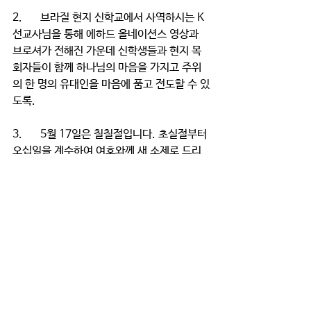
2.	브라질 현지 신학교에서 사역하시는 K 
선교사님을 통해 에하드 올네이션스 영상과 
브로셔가 전해진 가운데 신학생들과 현지 목
회자들이 함께 하나님의 마음을 가지고 주위
의 한 명의 유대인을 마음에 품고 전도할 수 있
도록.
3.	5월 17일은 칠칠절입니다. 초실절부터 
오십일을 계수하여 여호와께 새 소제로 드리
는 칠칠절(맥추절, 오순절)에는 회당에서 룻
기를 읽습니다. 룻기를 읽는 이유는 룻기가  
보리추수하는 배경이기 때문이기도 하지만 영
적으로는 룻(이방인 그리스도인)이 아무 소망
이 없는 나오미(유대인)를 도와 베들레헴으
로 돌아가 보아스를 만나게 되고 다윗의 증조
부인 오벳을 낳게 되는 것처럼 이제는 성령님
의 능력으로 그리스도인들이 주위의 유대인
을 룻의 마음으로 사랑하고 복음을 전함으로 