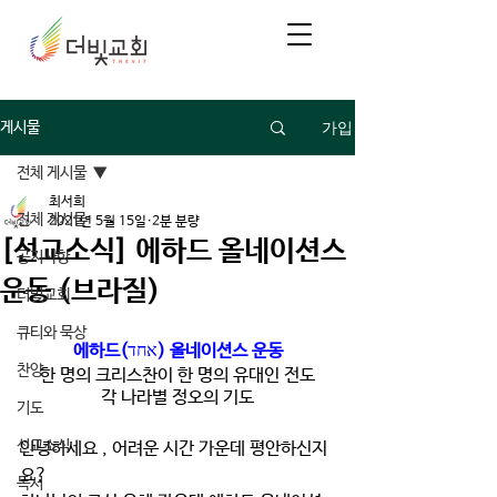
가입
게시물
전체 게시물
최서희
전체 게시물
2021년 5월 15일
2분 분량
[선교소식] 에하드 올네이션스
공지사항
운동 (브라질)
더빛교회
큐티와 묵상
에하드(
אחד
) 올네이션스 운동
찬양
한 명의 크리스찬이 한 명의 유대인 전도
각 나라별 정오의 기도
기도
선교소식
안녕하세요 , 어려운 시간 가운데 평안하신지
요?
독서