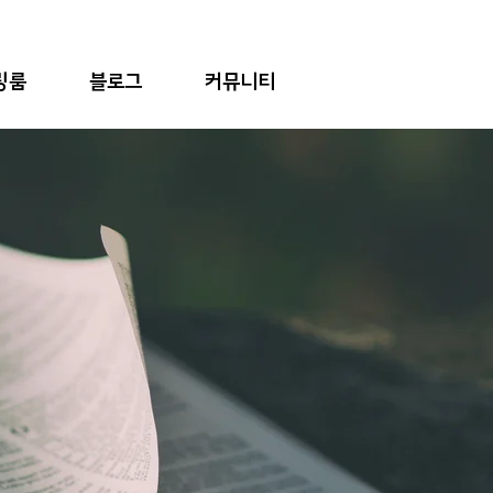
링룸
블로그
커뮤니티