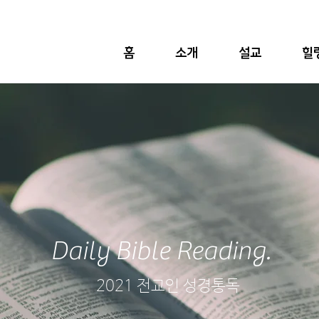
홈
소개
설교
힐
Daily Bible Reading.
2021 전교인 성경통독