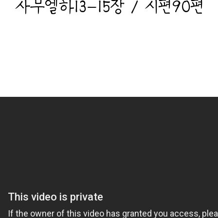
사무엘하13-15장 / 시편90편