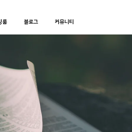
링룸
블로그
커뮤니티