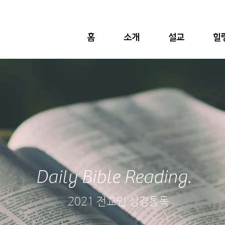
홈
소개
설교
힐
Daily Bible Reading.
2021 전교인 성경통독