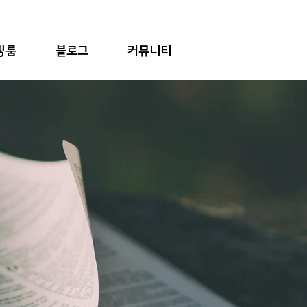
링룸
블로그
커뮤니티