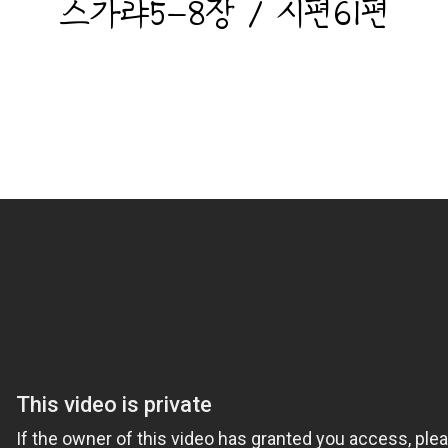
스가랴5-8장 / 시편61편