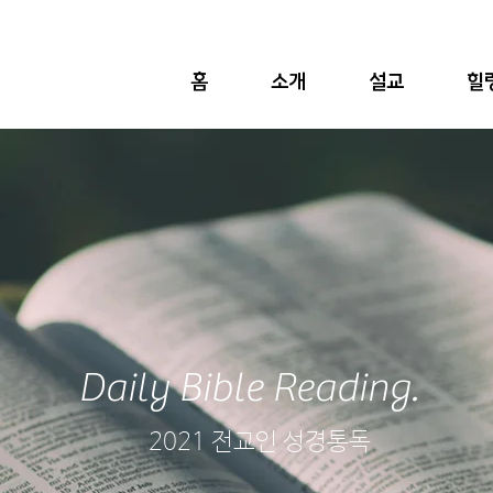
홈
소개
설교
힐
Daily Bible Reading.
2021 전교인 성경통독