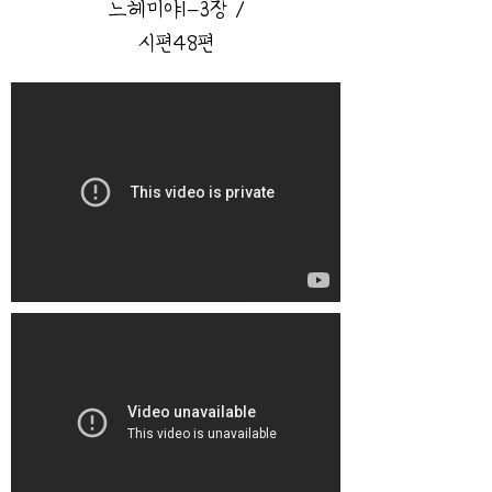
느헤미야1-3장 /
시편48편