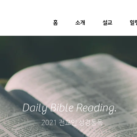
홈
소개
설교
힐
Daily Bible Reading.
2021 전교인 성경통독