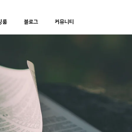
링룸
블로그
커뮤니티