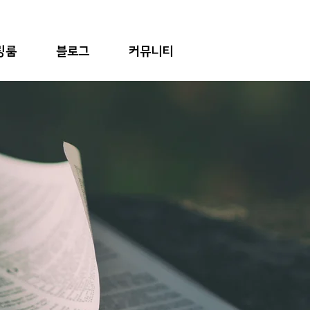
링룸
블로그
커뮤니티