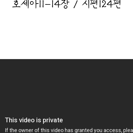
호세아11-14장 / 시편124편