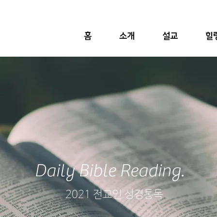
홈
소개
설교
힐
Daily Bible Reading.
2021 전교인 성경통독