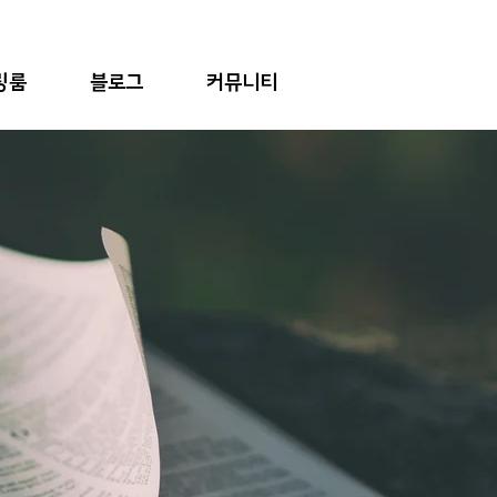
링룸
블로그
커뮤니티