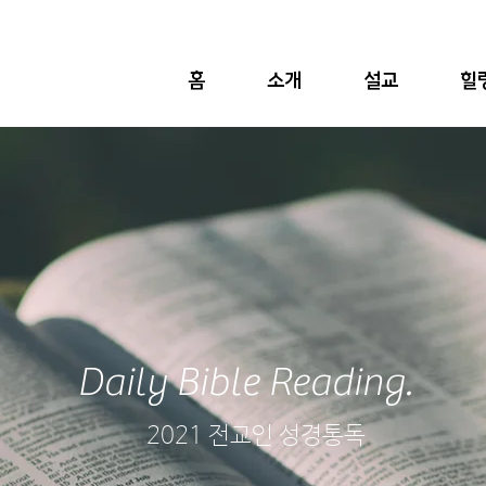
홈
소개
설교
힐
Daily Bible Reading.
2021 전교인 성경통독