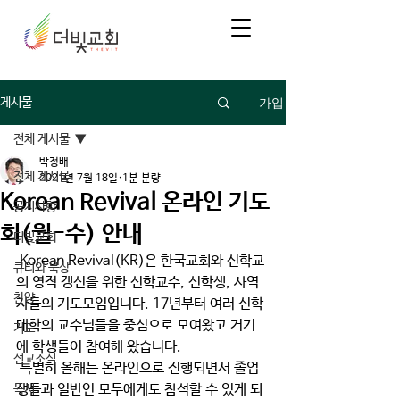
가입
게시물
전체 게시물
박정배
전체 게시물
2021년 7월 18일
1분 분량
Korean Revival 온라인 기도
공지사항
회(월-수) 안내
더빛교회
 Korean Revival(KR)은 한국교회와 신학교
큐티와 묵상
의 영적 갱신을 위한 신학교수, 신학생, 사역
찬양
자들의 기도모임입니다. 17년부터 여러 신학
대학의 교수님들을 중심으로 모여왔고 거기
기도
에 학생들이 참여해 왔습니다.
선교소식
 특별히 올해는 온라인으로 진행되면서 졸업
생들과 일반인 모두에게도 참석할 수 있게 되
독서