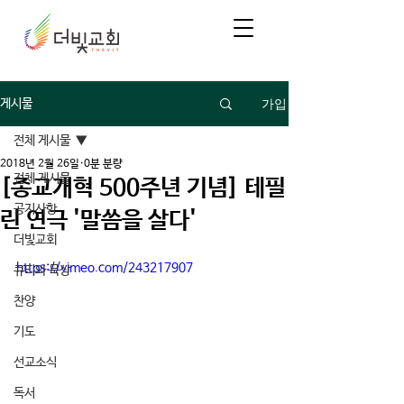
가입
게시물
전체 게시물
2018년 2월 26일
0분 분량
전체 게시물
[종교개혁 500주년 기념] 테필
공지사항
린 연극 '말씀을 살다'
더빛교회
https://vimeo.com/243217907
큐티와 묵상
찬양
기도
선교소식
독서