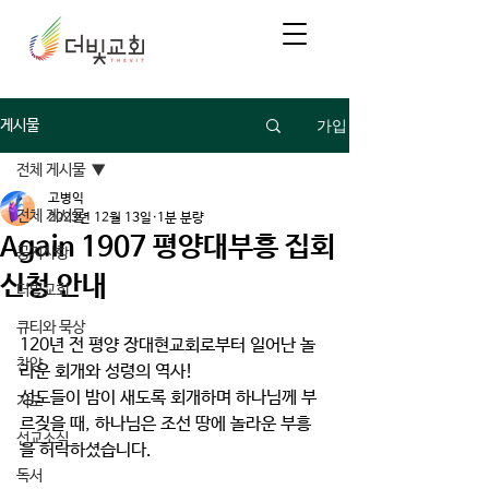
가입
게시물
전체 게시물
고병익
전체 게시물
2023년 12월 13일
1분 분량
Again 1907 평양대부흥 집회
공지사항
신청 안내
더빛교회
큐티와 묵상
120년 전 평양 장대현교회로부터 일어난 놀
찬양
라운 회개와 성령의 역사!
성도들이 밤이 새도록 회개하며 하나님께 부
기도
르짖을 때, 하나님은 조선 땅에 놀라운 부흥
선교소식
을 허락하셨습니다. 
독서