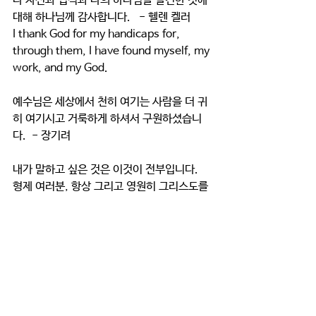
나 자신과 업적과 나의 하나님을 발견한 것에 
대해 하나님께 감사합니다.   - 헬렌 켈러
I thank God for my handicaps for, 
through them, I have found myself, my 
work, and my God.
예수님은 세상에서 천히 여기는 사람을 더 귀
히 여기시고 거룩하게 하셔서 구원하셨습니
다.  - 장기려
내가 말하고 싶은 것은 이것이 전부입니다.
형제 여러분, 항상 그리고 영원히 그리스도를 
전파하십시오.   - 찰스 스펄전
Of all I would wish to say this is the 
sum;
My brethren, preach Christ, always 
and evermore.