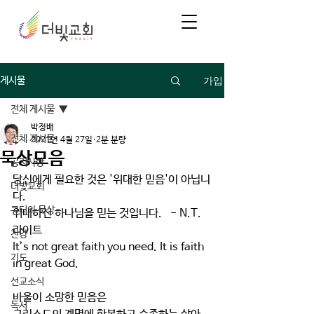
가입
게시물
전체 게시물
박정배
전체 게시물
2021년 4월 27일
2분 분량
묵상모음
공지사항
당신에게 필요한 것은 '위대한 믿음'이 아닙니
더빛교회
다.
큐티와 묵상
위대하신 하나님을 믿는 것입니다.   - N.T. 
라이트
찬양
It’s not great faith you need. It is faith 
기도
in great God.
선교소식
바울이 소망한 믿음은
독서