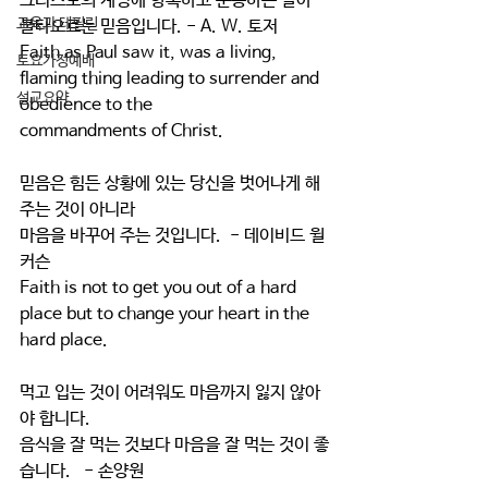
그리스도의 계명에 항복하고 순종하는 살아 
교육과 테필린
불타오르는 믿음입니다. - A. W. 토저
Faith as Paul saw it, was a living, 
토요가정예배
flaming thing leading to surrender and 
설교요약
obedience to the
commandments of Christ.
믿음은 힘든 상황에 있는 당신을 벗어나게 해
주는 것이 아니라 
마음을 바꾸어 주는 것입니다.  - 데이비드 윌
커슨
Faith is not to get you out of a hard 
place but to change your heart in the 
hard place.
먹고 입는 것이 어려워도 마음까지 잃지 않아
야 합니다.
음식을 잘 먹는 것보다 마음을 잘 먹는 것이 좋
습니다.   - 손양원