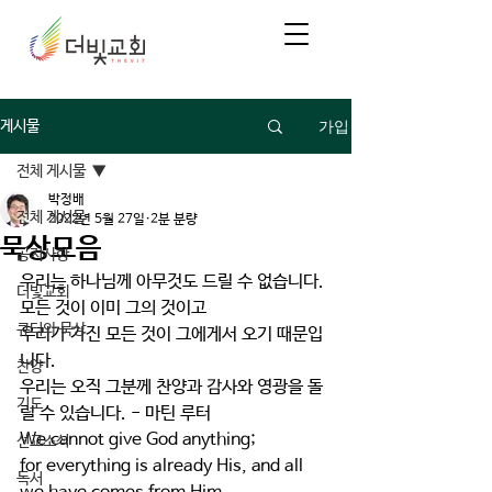
가입
게시물
전체 게시물
박정배
전체 게시물
2022년 5월 27일
2분 분량
묵상모음
공지사항
우리는 하나님께 아무것도 드릴 수 없습니다.
더빛교회
모든 것이 이미 그의 것이고
큐티와 묵상
우리가 가진 모든 것이 그에게서 오기 때문입
니다.
찬양
우리는 오직 그분께 찬양과 감사와 영광을 돌
기도
릴 수 있습니다. - 마틴 루터
We cannot give God anything;
선교소식
for everything is already His, and all 
독서