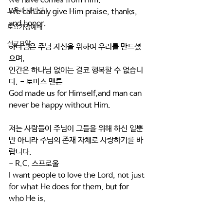
we have comes from Him.
교육과 테필린
We can only give Him praise, thanks, 
and honor.
토요가정예배
설교요약
하나님은 주님 자신을 위하여 우리를 만드셨
으며,
인간은 하나님 없이는 결코 행복할 수 없습니
다. - 토마스 맨튼
God made us for Himself,and man can 
never be happy without Him.
저는 사람들이 주님이 그들을 위해 하신 일뿐
만 아니라 주님의 존재 자체로 사랑하기를 바
랍니다.
- R.C. 스프로울
I want people to love the Lord, not just 
for what He does for them, but for 
who He is.