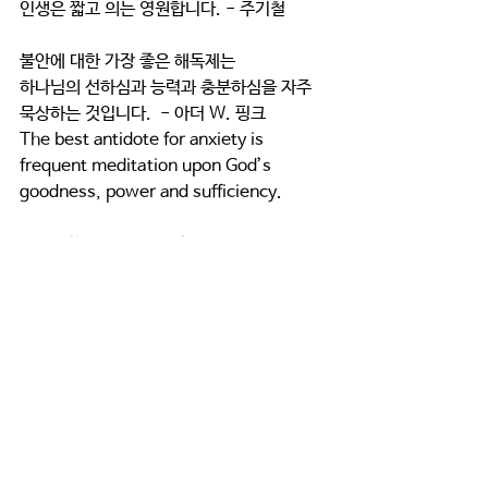
인생은 짧고 의는 영원합니다. - 주기철
불안에 대한 가장 좋은 해독제는 
하나님의 선하심과 능력과 충분하심을 자주 
묵상하는 것입니다.  - 아더 W. 핑크
The best antidote for anxiety is 
frequent meditation upon God’s 
goodness, power and sufficiency.
시련과 박해는 미래의 영광에 대한 우리의 즐
거운 기대를 증가시킵니다. - 존 맥아더 
Trials and persecution increase our 
joyful anticipation of future glory.
이웃에 대한 사랑은 갇혀진 자아에서 나오는 
유일한 문입니다.  - 조지 맥도널드
The love of our neighbor is the only 
door out of the dungeon of self.