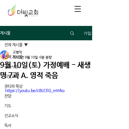
가입
게시물
전체 게시물
고병익
전체 게시물
2022년 9월 10일
0분 분량
9월 10일(토) 가정예배 - 새생
공지사항
명 7과 A. 영적 죽음
더빛교회
큐티와 묵상
https://youtu.be/c8cCEG_mWko
찬양
기도
선교소식
독서