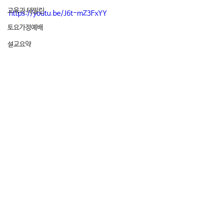
교육과 테필린
https://youtu.be/J6t-mZ3FxYY
토요가정예배
설교요약