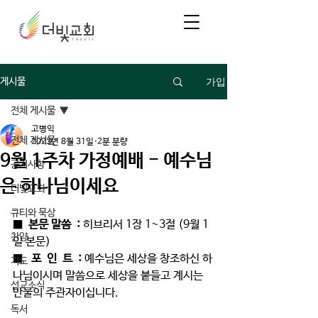
가입
게시물
전체 게시물
고병익
전체 게시물
2023년 8월 31일
2분 분량
9월 1주차 가정예배 - 예수님
공지사항
은 하나님이세요
더빛교회
큐티와 묵상
■  
본문 말씀  : 
히브리서 1장 1~3절 (9월 1
찬양
일 본문)
■   
포  인  트  : 
예수님은 세상을 창조하신 하
기도
나님이시며 말씀으로 세상을 붙들고 계시는 
선교소식
만물의 주관자이십니다.
독서