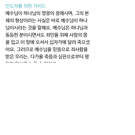
인도자를 위한 가이드
예수님이 하나님의 영광의 광채시며, 그의 본
체의 형상이라는 사실은 바로 예수님이 하나
님이시라는 것을 말해요. 예수님은 하나님과 
동등한 분이시면서도 죄인을 위해 사람의 몸
을 입고 이 땅에 오셔서 십자가에 달려 죽으셨
어요. 그러므로 예수님을 믿음으로 죄사함을 
받은 우리는, 다가올 죽음과 심판으로부터 평
안과 안식을 누릴 수 있어요. 
≡ 
결단과 기도  
하나님의 영광의 광채를 비춰주시고, 능력의 
말씀으로 만물을 다스리시는 주님! 나의 죄를 
위해 이 땅에 오셔서 십자가 구원의 은혜를 베
푸시니 감사합니다. 이 예수님만 높이는 나와 
우리 가정되게 하옵소서!