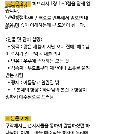
≡ 
본문 읽기  
 히브리서 1장 1~3절을 함께 읽
교육과 테필린
습니다.
토요가정예배
  * 말씀을 다른 번역으로 반복해서 읽으면 내
용을 더 깊이 이해하는데 큰 도움이 됩니다.  
설교요약
<인물 및 단어 설명> 
  * 옛적 : 많은 세월이 지난 오래 전에. 예수님
이 오시기 전 구약 시대를 의미 
  * 만유 : 우주에 존재하는 모든 것
  * 상속자 : 부모로부터 재산이나 소유를 물려
받는 사람
  * 광채 : 아름답고 찬란한 빛
  * 그 본체의 형상 : 하나님의 본질과 형상이 
정확히 예수님으로 드러남
≡ 
본문 이해  
구약에서는 선지자들을 통하여 말씀하셨던 하
나님이, 이제는 아들 예수님을 통하여 우리에