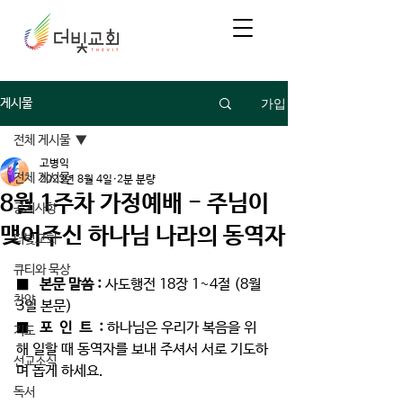
가입
게시물
전체 게시물
고병익
전체 게시물
2023년 8월 4일
2분 분량
8월 1주차 가정예배 - 주님이
공지사항
맺어주신 하나님 나라의 동역자
더빛교회
큐티와 묵상
■   
본문 말씀 : 
사도행전 18장 1~4절 (8월 
찬양
3일 본문)
■   
포  인  트  : 
하나님은 우리가 복음을 위
기도
해 일할 때 동역자를 보내 주셔서 서로 기도하
선교소식
며 돕게 하세요. 
독서