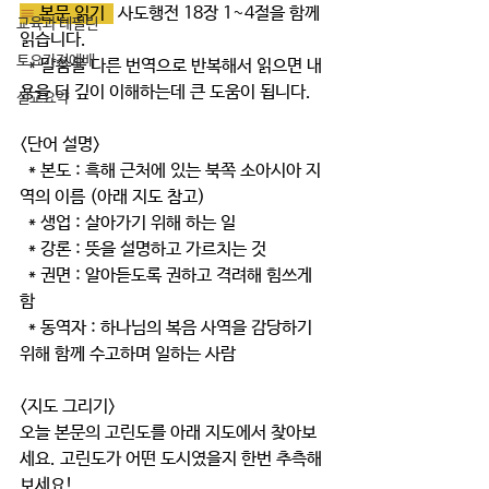
≡ 
본문 읽기  
 사도행전 18장 1~4절을 함께 
교육과 테필린
읽습니다.
토요가정예배
  * 말씀을 다른 번역으로 반복해서 읽으면 내
용을 더 깊이 이해하는데 큰 도움이 됩니다.  
설교요약
<단어 설명> 
  * 본도 : 흑해 근처에 있는 북쪽 소아시아 지
역의 이름 (아래 지도 참고)
  * 생업 : 살아가기 위해 하는 일
  * 강론 : 뜻을 설명하고 가르치는 것
  * 권면 : 알아듣도록 권하고 격려해 힘쓰게 
함
  * 동역자 : 하나님의 복음 사역을 감당하기 
위해 함께 수고하며 일하는 사람
<지도 그리기>
오늘 본문의 고린도를 아래 지도에서 찾아보
세요. 고린도가 어떤 도시였을지 한번 추측해
보세요!