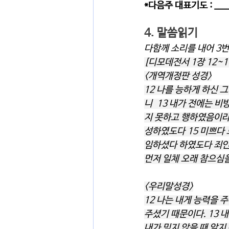
*다음주 대표기도 : _____
4. 말씀읽기 
다함께 소리를 내어 3번
[디모데전서 1장 12~1
<개역개정판 성경>
12 나를 능하게 하신 
니  13 내가 전에는 
지 못하고 행하였음이라 
성하였도다 15 미쁘다
임하셨다 하였도다 죄인 
먼저 일체 오래 참으심을
<우리말성경>
12 나는 내게 능력을 
주셨기 때문이다. 13 
내가 믿지 않을 때 알지