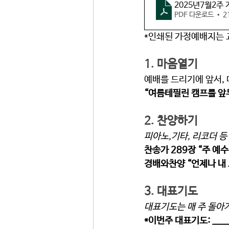
2025년7월2주
PDF 다운로드 • 2
*인쇄된 가정예배지는 
1. 마음열기 
예배를 드리기에 앞서, 
“여름테필린 캠프를 앞두
2. 찬양하기  
피아노,기타, 리코더 등
찬송가 289장 “주 예수
경배와찬양 “언제나 내 
3. 대표기도
대표기도는 매 주 돌아가
*이번주 대표기도: _____