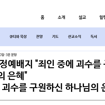
홈
소개
설교
힐
큐티와 묵상
찬양
기도
선교소식
독서
10일
3분 분량
설교요약
가정예배지 "죄인 중에 괴수를
의 은혜"
에 괴수를 구원하신 하나님의 