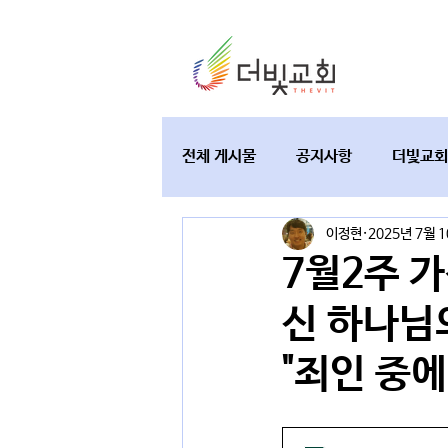
전체 게시물
공지사항
더빛교회
이정현
2025년 7월 
교육과 테필린
토요가정예배
7월2주 
신 하나님
"죄인 중