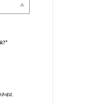
?” 
요.      