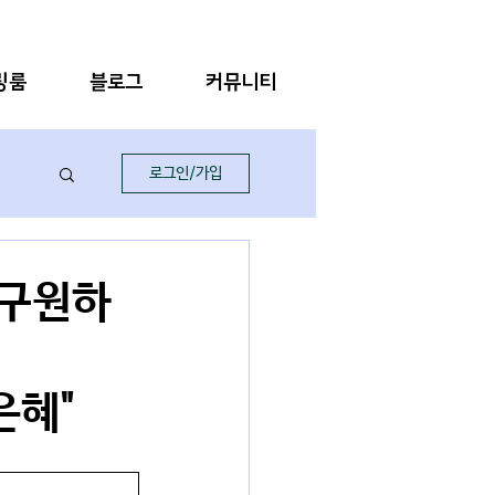
링룸
블로그
커뮤니티
로그인/가입
 구원하
은혜"