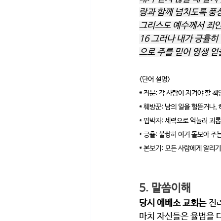
랑과 함께 넘치도록 풍성
그리스도 예수께서 죄인
16 그러나 내가 긍휼
으로 주를 믿어 영생 
<단어 설명>
* 직분: 각 사람이 지켜야 할 
* 훼방꾼: 남의 일을 헐뜯거나
* 핍박자: 세력으로 억눌러 괴
* 긍휼: 불쌍히 여겨 돌보아 주
* 본보기: 모든 사람에게 알리기
5. 말씀이해
당시 에베소 교회는
 진
마치 자신들은 율법을 다