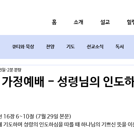
홈
소개
설교
힐
큐티와 묵상
찬양
기도
선교소식
독서
28일
2분 분량
설교요약
차 가정예배 - 성령님의 인도
16장 6~10절 (7월 29일 본문)
 기도하며 성령의 인도하심을 따를 때 하나님의 기쁘신 뜻을 이룰