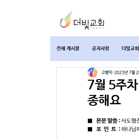
전체 게시물
공지사항
더빛교회
고병익
2023년 7월 
교육과 테필린
토요가정예배
7월 5주
종해요
■   
본문 말씀 : 
사도행전 
■   
포  인  트  : 
하나님께