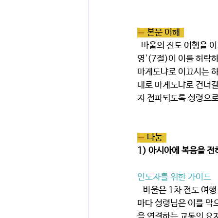
≡ 
본문 이해  
  바울의 전도 여행을 이끄시는 분은 '성령님' 이십니다. 바울은 아시아로 갈 계획을 세우지만, '예수의 
영'(7절)이 이를 허락
마게도냐로 이끄시는 하
대로 마게도냐로 건너갈
지 전파되도록 성령으로
≡ 
나눔  
1) 아시아에 복음을 전
인도자를 위한 가이드
   바울은 1차 전도 여행 때 방문했던 곳을 들러 교회와 성도들을 견고하게 하려고 생각했어요. 하지만 그때
마다 성령님은 이를 막
을 연결하는 교통의 요