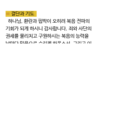
≡ 
결단과 기도  
  하나님, 환란과 핍박이 오히려 복음 전파의 
기회가 되게 하시니 감사합니다. 죄와 사단의 
권세를 물리치고 구원하시는 복음의 능력을 
날마다 믿음으로 승리케 하옵소서. 그리고 이 
기쁜 소식을 몰라서 방황하는 영혼들에게 구
원자 예수의 이름을 전하는 우리되게 하옵소
서!
≡ 
가족 미션  
  7월은 가족들과 '야외 산책' 미션을 드립니
다. 야외 활동 후에 사진을 찍어서 패들렛에 
설명과 함께 올려주시면, '좋아요!'를 많이 받
은 가정에 선물을 드려요. 많은 참여바랍니다
~!