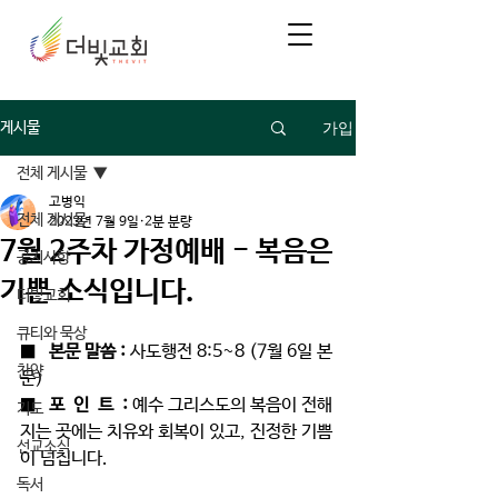
가입
게시물
전체 게시물
고병익
전체 게시물
2023년 7월 9일
2분 분량
7월 2주차 가정예배 - 복음은
공지사항
기쁜 소식입니다.
더빛교회
큐티와 묵상
■   
본문 말씀 : 
사도행전 8:5~8 (7월 6일 본
찬양
문)
■   
포  인  트  : 
예수 그리스도의 복음이 전해
기도
지는 곳에는 치유와 회복이 있고, 진정한 기쁨
선교소식
이 넘칩니다. 
독서