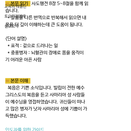
≡ 
본문 읽기  
 사도행전 8장 5~8절을 함께 읽
교육과 테필린
습니다.
토요가정예배
  * 말씀을 다른 번역으로 반복해서 읽으면 내
용을 더 깊이 이해하는데 큰 도움이 됩니다.  
설교요약
<단어 설명> 
  * 표적 : 겉으로 드러나는 일
  * 중풍병자 : 뇌혈관의 장애로 몸을 움직이
기 어려운 아픈 사람
≡ 
본문 이해  
  복음은 기쁜 소식입니다. 빌립이 전한 예수 
그리스도의 복음을 듣고 사마리아 성 사람들
이 예수님을 영접하였습니다. 귀신들이 떠나
고 많은 병자가 낫자 사마리아 성에 기쁨이 가
득했습니다. 
인도자를 위한 가이드