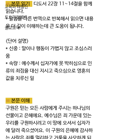
≡ 
본문 읽기  
 디도서 22장 11~14절을 함께 
교육과 테필린
읽습니다.
토요가정예배
* 말씀을 다른 번역으로 반복해서 읽으면 내용
을 더 깊이 이해하는데 큰 도움이 됩니다.  
설교요약
<단어 설명> 
* 신중 : 말이나 행동이 가볍지 않고 조심스러
움
* 속량 : 예수께서 십자가에 못 박히심으로 인
류의 죄짐을 대신 지시고 죽으심으로 영혼의 
값을 치루신 일
≡ 
본문 이해  
구원은 믿는 모든 사람에게 주시는 하나님의 
선물이고 은혜에요. 예수님은 죄 가운데 있는 
우리를 구원하시려고 이 땅에 오셔서 십자가
에 달려 죽으셨어요. 이 구원의 은혜에 감사하
는 사람은 죄를 멀리하고 거룩을 사모하게 되