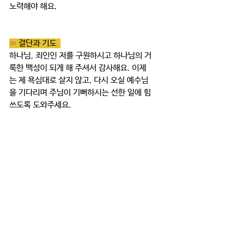
노력해야 해요.    
≡ 
결단과 기도  
하나님, 죄인인 저를 구원하시고 하나님의 거
룩한 백성이 되게 해 주셔서 감사해요. 이제
는 제 욕심대로 살지 않고, 다시 오실 예수님
을 기다리며 주님이 기뻐하시는 선한 일에 힘
쓰도록 도와주세요.
≡ 
가족 미션  
"더. 빛. 교. 회"로 사행시 짓기! 가족 구성원
이 한 글자씩 돌아가며 사행시를 지어보세요
~ 완성된 사행시를 가족 사진과 함께 패들렛 
에 올려주시면, '좋아요!'를 많이 받은 가정에 
선물을 드립니다!
토요가정예배