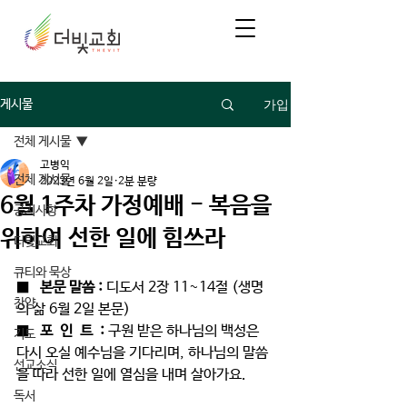
가입
게시물
전체 게시물
고병익
전체 게시물
2023년 6월 2일
2분 분량
6월 1주차 가정예배 - 복음을
공지사항
위하여 선한 일에 힘쓰라
더빛교회
큐티와 묵상
■   
본문 말씀 : 
디도서 2장 11~14절 (생명
찬양
의 삶 6월 2일 본문) 
■   
포  인  트  : 
구원 받은 하나님의 백성은 
기도
다시 오실 예수님을 기다리며, 하나님의 말씀
선교소식
을 따라 선한 일에 열심을 내며 살아가요. 
독서