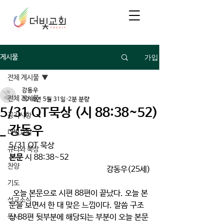
가입
게시물
전체 게시물
강동우
전체 게시물
2018년 5월 31일
2분 분량
5/31 QT묵상 (시 88:38~52)
공지사항
_ 강동우
더빛교회
5/31 QT 묵상
큐티와 묵상
본문
 시 88:38~52
찬양
강동우(25세)
기도
  오늘 본문으로 시편 88편이 끝났다. 오늘 본
선교소식
문을 보면서 한 대 맞은 느낌이다. 말씀 구조
상 88편 뒷부분에 해당되는 부분이 오늘 본문
독서