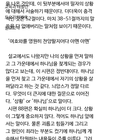
을 나온 것인데, 이 뒷부분에서야 필자의 상황
교육과 테필린
에 대해서 서술하기 때문이다. 더더욱이 충격
토요가정예배
적인 것은 52절이다. 마치 38-51절까지의 말
씀을 다 없애버리는 말처럼 보이기 때문이다. 
설교요약
  '여호와를 영원히 찬양할지어다 아멘 아멘'
  설교에서도 나왔지만 나의 상황을 먼저 말하
고 그 가운데에서 하나님을 찾게되는 경우가 
많다고 보는데, 이 시편은 정반대이다. 하나님
을 먼저 찾고 그 가운데에서 자기의 상황을 살
펴달라고 하는 것 같다. 늬앙스가 정말 다르
다. 무엇이 더 큰지에 대한 질문으로 이어진
다. '상황' or '하나님'으로 말이다.
  시편 88편은 확실히 하나님이 더 크다. 상황
이 그렇게 중요하지 않다. 적어도 하나님 앞에
서는 말이다. 물론 괴롭고 힘들기에 그리고 
그 원인이 죄라는 부분도 컸기에 하나님께 계
속해서 탄원하는 내용들이 주를 이룬다. 그러