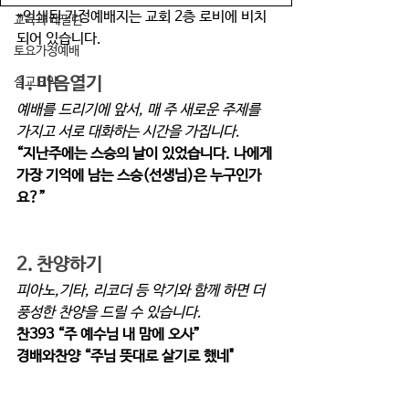
*인쇄된 가정예배지는 교회 2층 로비에 비치
교육과 테필린
되어 있습니다.
토요가정예배
1. 마음열기 
설교요약
예배를 드리기에 앞서, 매 주 새로운 주제를 
가지고 서로 대화하는 시간을 가집니다.
“지난주에는 스승의 날이 있었습니다. 나에게 
가장 기억에 남는 스승(선생님)은 누구인가
요?”
2. 찬양하기  
피아노,기타, 리코더 등 악기와 함께 하면 더 
풍성한 찬양을 드릴 수 있습니다. 
찬393 “주 예수님 내 맘에 오사”  
경배와찬양 “주님 뜻대로 살기로 했네"