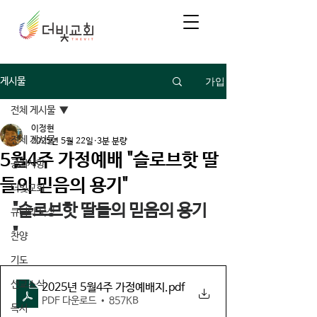
가입
게시물
전체 게시물
이정현
전체 게시물
2025년 5월 22일
3분 분량
5월4주 가정예배 "슬로브핫 딸
공지사항
들의 믿음의 용기"
더빛교회
"슬로브핫 딸들의 믿음의 용기 
큐티와 묵상
"
찬양
기도
선교소식
2025년 5월4주 가정예배지
.pdf
PDF 다운로드 • 857KB
독서