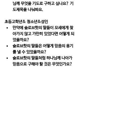
님께 무엇을 기도로 구하고 싶나요? 기
도제목을 나눠봐요. 
초등고학년& 청소년&성인
만약에 슬로브핫의 딸들이 모세에게 찾
아가지 않고 가만히 있었다면 어떻게 되
었을까요?
슬로브핫의 딸들은 어떻게 믿음의 용기
를 낼 수 있었을까요? 
슬로브핫의 딸들처럼 하나님께 나아가 
믿음으로 구해야 할 것은 무엇인가요?
7. 기도하기  
“하나님, 우리 가정에도 슬로브핫 딸들과 같
이 담대한 믿음을 허락해주세요. 어떤 어려움
이 와도 포지하지 않고 오직 하나님의 약속만 
믿고 담대하게 하나님께 나아가 기도하는 우