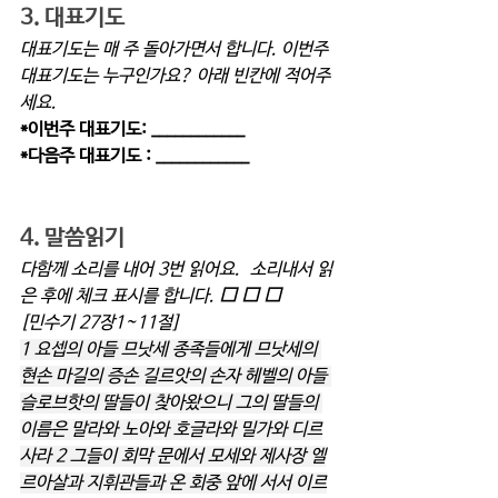
3. 대표기도
대표기도는 매 주 돌아가면서 합니다. 이번주 
대표기도는 누구인가요? 아래 빈칸에 적어주
세요.      
*이번주 대표기도: ____________
*다음주 대표기도 : ____________
4. 말씀읽기 
다함께 소리를 내어 3번 읽어요.  소리내서 읽
은 후에 체크 표시를 합니다. 
⬜ ⬜ ⬜
[민수기 27장1~11절]
1 요셉의 아들 므낫세 종족들에게 므낫세의 
현손 마길의 증손 길르앗의 손자 헤벨의 아들 
슬로브핫의 딸들이 찾아왔으니 그의 딸들의 
이름은 말라와 노아와 호글라와 밀가와 디르
사라 2 그들이 회막 문에서 모세와 제사장 엘
르아살과 지휘관들과 온 회중 앞에 서서 이르