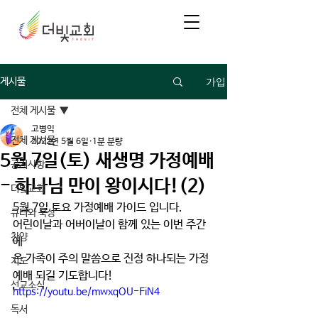
가입
게시물
전체 게시물
고병익
전체 게시물
2022년 5월 6일
1분 분량
5월 7일(토) 새생명 가정예배
공지사항
- 하나님 만이 왕이시다!(2)
더빛교회
5월 7일 토요 가정예배 가이드 입니다.  
큐티와 묵상
어린이날과 어버이날이 함께 있는 이번 주간
찬양
에 
온 가족이 주의 말씀으로 진정 하나되는 가정
기도
예배 되길 기도합니다!
선교소식
https://youtu.be/mwxqOU-FiN4
독서