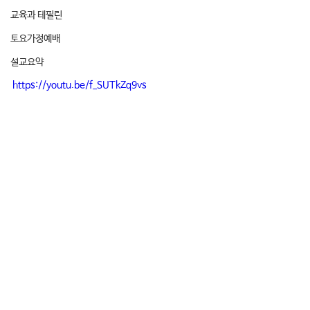
교육과 테필린
토요가정예배
설교요약
https://youtu.be/f_SUTkZq9vs