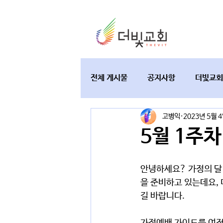
전체 게시물
공지사항
더빛교회
고병익
2023년 5월 
교육과 테필린
토요가정예배
5월 1주
안녕하세요? 가정의 달
을 준비하고 있는데요, 
길 바랍니다.