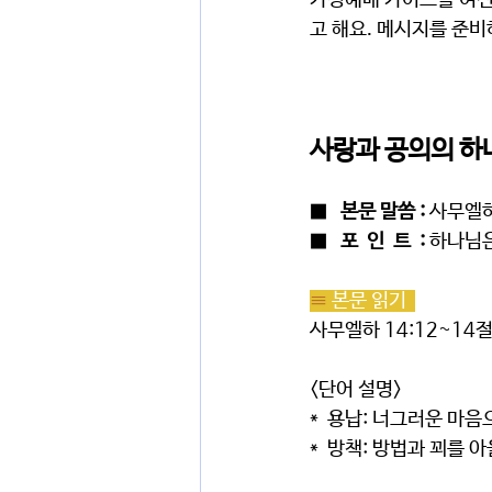
가정예배 가이드를 여전
고 해요. 메시지를 준
사랑과 공의의 하
■   
본문 말씀 : 
사무엘하 
■   
포  인  트  : 
하나님은
≡ 
본문 읽기  
사무엘하 14:12~14
<단어 설명>
*  용납: 너그러운 마
*  방책: 방법과 꾀를 