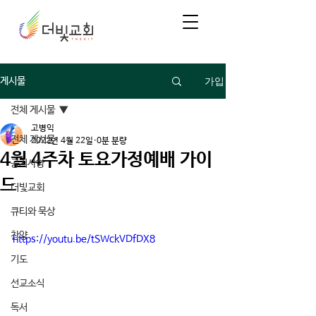
가입
게시물
전체 게시물
고병익
전체 게시물
2022년 4월 22일
0분 분량
4월 4주차 토요가정예배 가이
공지사항
드
더빛교회
큐티와 묵상
찬양
https://youtu.be/tSWckVDfDX8
기도
선교소식
독서