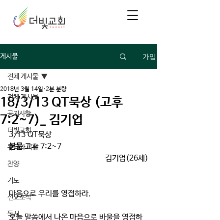
가입
게시물
전체 게시물
2018년 3월 14일
2분 분량
전체 게시물
18/3/13 QT묵상 (고후
공지사항
7:2~7)_ 김기업
더빛교회
3
/
13 QT묵상
본문
 고후 7:2~7
큐티와 묵상
김기업(26세)
찬양
기도
마음으로 우리를 영접하라.
선교소식
독서
오늘 말씀에서 나온 마음으로 바울을 영접하