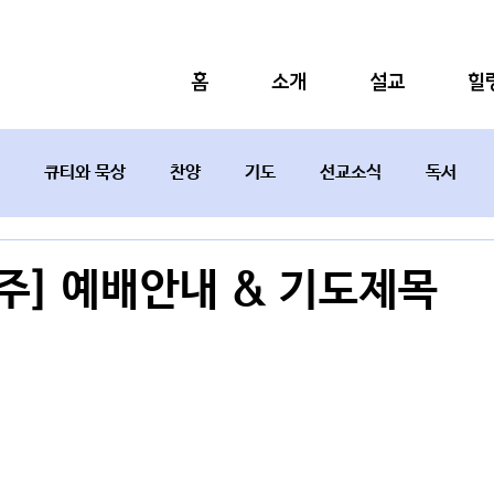
홈
소개
설교
힐
큐티와 묵상
찬양
기도
선교소식
독서
설교요약
째주] 예배안내 & 기도제목