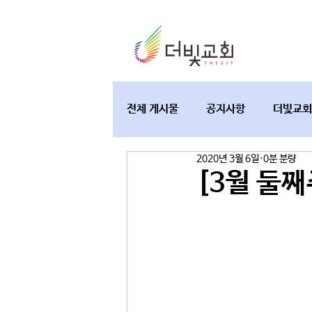
전체 게시물
공지사항
더빛교회
2020년 3월 6일
0분 분량
교육과 테필린
토요가정예배
[3월 둘