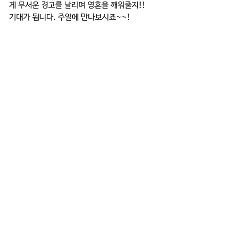
게 무서운 경고를 날리며 영혼을 깨워줄지!! 
기대가 됩니다. 주일에 만나보시죠~~! 
위에 말씀드린 것 외에도 각 부서별로, 교회별
로 준비한 특송과 영상들이 많이 있답니다. 올
해도 하나님께서 풍성하게 우리의 찬양과 고
백들로 이번 추수감사주일을 채워주심에 감사