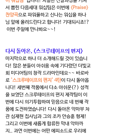
이 워십팀'
 입니다! 치열한 선발과정을 거쳐
서 뽑힌 다음세대 워십팀은 이번에 
<Praise> 
찬양곡
으로 파워풀하고 신나는 워십을 하나
님 앞에 올려드린다고 합니다! 기대되시죠!? 
 이번 주일에 만나봐요~~! 
다시 돌아온, <스크루테이프의 편지> 
마지막으로 하나 더 소개해드릴 것이 있습니
다! 많은 분들이 아쉬움 속에 기다렸던 더빛교
회 미디어팀의 창작 드라마인데요~~ 바로바
로 
'스크루테이프의 편지' 4탄
이 다시 돌아옵
니다! 세번째 작품에서 다소 아쉬운(?) 성적
을 보였던 스크루테이프의 편지 제작팀이 이
번에 다시 의기투합하여 믿음으로 네 번째 작
품에 도전하였습니다! 다시 돌아온 악마부 차
관 심재현 집사님과 그의 조카 안승훈 형제! 
그리고 이번에 새롭게 합류한 막내 악마까
지.. 과연 이번에는 어떤 에피소드로 우리에