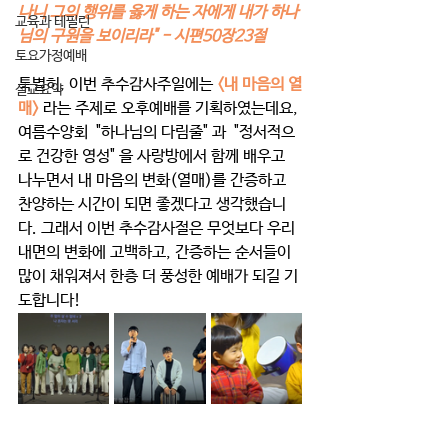
나니 그의 행위를 옳게 하는 자에게 내가 하나
교육과 테필린
님의 구원을 보이리라" - 시편50장23절 
토요가정예배
특별히, 이번 추수감사주일에는 
<내 마음의 열
설교요약
매> 
라는 주제로 오후예배를 기획하였는데요, 
여름수양회  "하나님의 다림줄" 과  "정서적으
로 건강한 영성" 을 사랑방에서 함께 배우고 
나누면서 내 마음의 변화(열매)를 간증하고 
찬양하는 시간이 되면 좋겠다고 생각했습니
다. 그래서 이번 추수감사절은 무엇보다 우리 
내면의 변화에 고백하고, 간증하는 순서들이 
많이 채워져서 한층 더 풍성한 예배가 되길 기
도합니다! 