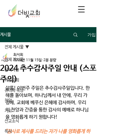
가입
게시물
전체 게시물
최서희
전체 게시물
2024년 11월 15일
2분 분량
2024 추수감사주일 안내 (스포
공지사항
주의)
더빛교회
샬롬! 이번주 주일은 추수감사주일입니다. 한 
큐티와 묵상
해를 돌아보며, 하나님께서 내 안에, 우리 가
찬양
정에, 교회에 베푸신 은혜에 감사하며, 우리
의 찬양과 간증을 통한 감사의 예배로 하나님
기도
을 영화롭게 하기 원합니다! 
선교소식
"감사로 제사를 드리는 자가 나를 영화롭게 하
독서