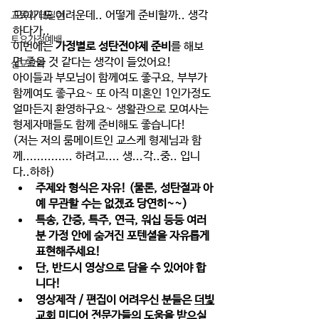
모이기도 어려운데.. 어떻게 준비할까.. 생각
교육과 테필린
하다가..
토요가정예배
이번에는 
가정별로 성탄전야제 준비
를 해보
면 좋을 것 같다는 생각이 들었어요! 
설교요약
아이들과 부모님
이 함께여도 좋구요, 
부부
가 
함께여도 좋구요~ 또 아직 미혼인 
1인가정
도 
얼마든지 환영하구요~ 
생활관으로 모여사는 
형제자매
들도 함께 준비해도 좋습니다! 
(저는 저의 룸메이트인 교스케 형제님과 함
께.............. 하려고.... 생...각..중.. 입니
다..하하)
주제와 형식은 자유! (물론, 성탄절과 아
예 무관할 수는 없겠죠 당연히~~)   
특송, 간증, 특주, 연극, 워십 등등 여러
분 가정 안에 숨겨진 포텐셜을 자유롭게 
표현해주세요!
단, 반드시 영상으로 담을 수 있어야 합
니다! 
영상제작 / 편집이 어려우신 분들은 
더빛
교회 미디어 전문가들의 도움
을 받으실 