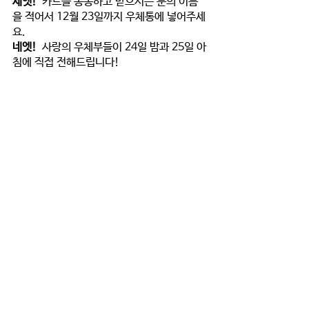
세엣!
  카드를 동봉하고 받으시는 분의 이름
을 적어서 
12월 23일까지 
우체통에 넣어주세
요.
네엣!
사랑의 우체부
들이 24일 밤과 25일 아
침에 직접 전해드립니다!