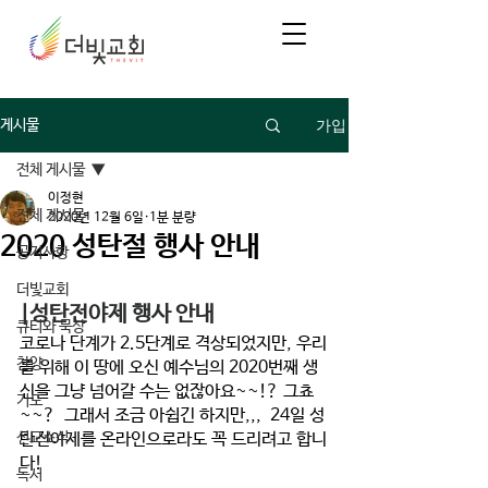
가입
게시물
전체 게시물
이정현
전체 게시물
2020년 12월 6일
1분 분량
2020 성탄절 행사 안내
공지사항
더빛교회
|성탄전야제 행사 안내 
큐티와 묵상
코로나 단계가 2.5단계로 격상되었지만, 우리
찬양
를 위해 이 땅에 오신 예수님의 2020번째 생
신을 그냥 넘어갈 수는 없잖아요~~!? 그쵸
기도
~~?  그래서 조금 아쉽긴 하지만,,,  
24일 성
선교소식
탄전야제를 온라인
으로라도 꼭 드리려고 합니
다! 
독서