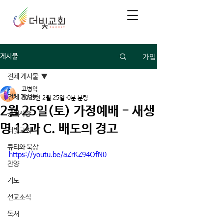
가입
게시물
전체 게시물
고병익
전체 게시물
2023년 2월 25일
0분 분량
2월 25일(토) 가정예배 - 새생
공지사항
명 12과 C. 배도의 경고
더빛교회
큐티와 묵상
https://youtu.be/aZrKZ94OfN0
찬양
기도
선교소식
독서