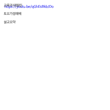
교육과 테필린
https://youtu.be/qGhEsBkbJDo
토요가정예배
설교요약