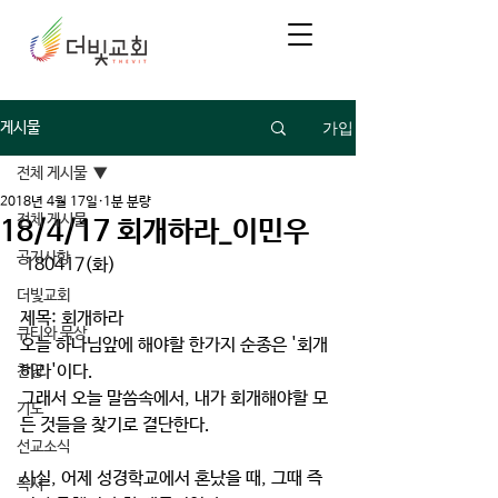
가입
게시물
전체 게시물
2018년 4월 17일
1분 분량
전체 게시물
18/4/17 회개하라_이민우
공지사항
 180417(화)
더빛교회
제목: 회개하라
큐티와 묵상
오늘 하나님앞에 해야할 한가지 순종은 '회개
하라'이다.
찬양
그래서 오늘 말씀속에서, 내가 회개해야할 모
기도
든 것들을 찾기로 결단한다.
선교소식
사실, 어제 성경학교에서 혼났을 때, 그때 즉
독서