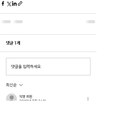
댓글 1개
댓글을 입력하세요.
최신순
익명 회원
2019년 3월 26일
박정배
아멘!!
더 보기