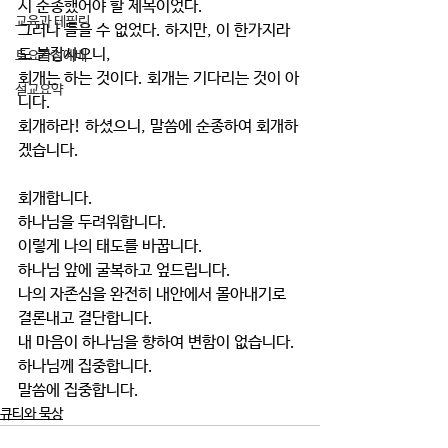
시 순종했어야 할 제목이었다.
교육과 테필린
그러나 들을 수 없었다. 하지만, 이 한가지라
도 붙잡사오니, 
토요가정예배
회개는 하는 것이다. 회개는 기다리는 것이 아
설교요약
니다. 
회개하라! 하셨으니, 말씀에 순종하여 회개하
겠습니다.
회개합니다.
하나님을 두려워합니다.
이렇게 나의 태도를 바꿉니다.
하나님 앞에 굴복하고 엎드립니다.
나의 자존심을 완전히 내안에서 몰아내기로 
결론내고 결단합니다.  
내 마음이 하나님을 향하여 변함이 없습니다.
하나님께 집중합니다.
말씀에 집중합니다. 
큐티와 묵상