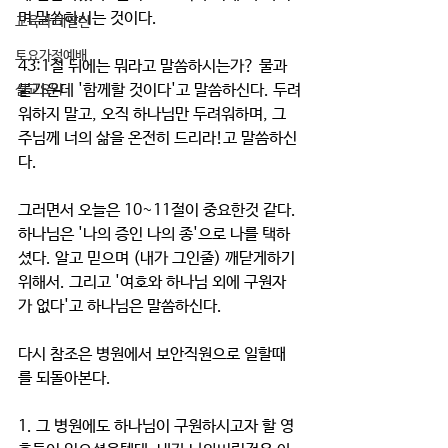
며 말씀하시는 것이다.
교육과 테필린
토요가정예배
43:1절 뒤에는 뭐라고 말씀하시는가? 물과 
불가운데 '함께할 것이다'고 말씀하신다. 두려
설교요약
워하지 말고, 오직 하나님만 두려워하며, 그 
주님께 너의 삶을 온전히 드리라!고 말씀하신
다.
그러면서 오늘은 10~11절이 중요한것 같다. 
하나님은 '나의 증인 나의 종'으로 나를 택하
셨다. 알고 믿으며 (내가 그인줄) 깨닫게하기 
위해서. 그리고 '여호와 하나님 외에 구원자
가 없다'고 하나님은 말씀하신다.
다시 참조은 병원에서 보안직원으로 일할때
를 되돌아본다.
1. 그 병원에도 하나님이 구원하시고자 할 영