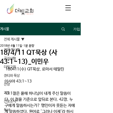
가입
게시물
전체 게시물
2018년 4월 11일
1분 분량
전체 게시물
18/4/11 QT묵상 (사
공지사항
43:1~13)_이민우
더빛교회
 180411(수) QT묵상, 로마서 테필린
큐티와 묵상
이사야 43;1~13
찬양
기도
43:1절은 올해 하나님이 내게 주신 말씀이
다. 이 절을 기준으로 앞뒤로 본다. 42장. 누
선교소식
구에게 말씀하시는가? 맹인이자 못듣는 자에
독서
게 말씀하셨다. 원어로 '그러나 이제'라 하시