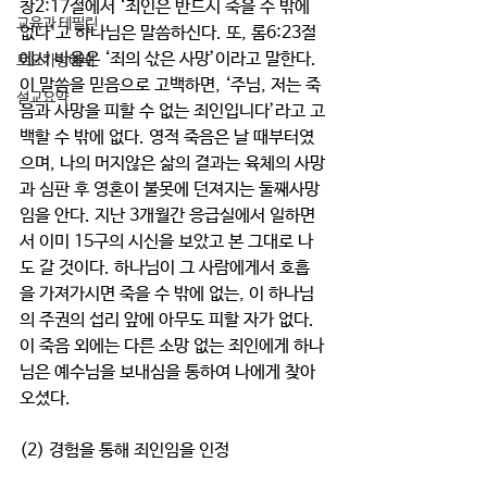
창2:17절에서 ‘죄인은 반드시 죽을 수 밖에 
교육과 테필린
없다’고 하나님은 말씀하신다. 또, 롬6:23절
에서 바울은 ‘죄의 삯은 사망’이라고 말한다. 
토요가정예배
이 말씀을 믿음으로 고백하면, ‘주님, 저는 죽
설교요약
음과 사망을 피할 수 없는 죄인입니다’라고 고
백할 수 밖에 없다. 영적 죽음은 날 때부터였
으며, 나의 머지않은 삶의 결과는 육체의 사망
과 심판 후 영혼이 불못에 던져지는 둘째사망
임을 안다. 지난 3개월간 응급실에서 일하면
서 이미 15구의 시신을 보았고 본 그대로 나
도 갈 것이다. 하나님이 그 사람에게서 호흡
을 가져가시면 죽을 수 밖에 없는, 이 하나님
의 주권의 섭리 앞에 아무도 피할 자가 없다. 
이 죽음 외에는 다른 소망 없는 죄인에게 하나
님은 예수님을 보내심을 통하여 나에게 찾아
오셨다.
(2) 경험을 통해 죄인임을 인정