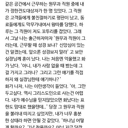
같은 공간에서 근무하는 원무과 직원 중에 내
가 정한전도대상자가 한 명 있었다. 그 직원
은 고객들에게 불친절하기로 평판이 났고, 동
료들에게도 막무가내여서 왕따를 당했다. 하
루는 그 직원이 저도 꼬투리를 잡았다. 그래
서 그날 나는 출근하자마자 '원무과 직원이 그
러는데, 근무할 때 성경 보냐? 신앙심이 있는
건 알겠는데, 앞으론 성경보지 말라' 고 보안
실장님께 혼이 났다. 나는 처음엔 억울했고 화
가 났다. '아니, 내가 사람 없을 때 봤는데 그
걸 가지고 그러나? 그리고 그런 얘기를 직접 
하지 왜 실장님한테 얘기하나?' 
화가 나자, 나는 이런생각이 들었다. '아, 그만
두고싶다. 역시 그리스도인으로 사는건 어렵
다. 내가 예수님을 믿지않았으면 화났다는 표
현도 맘대로 했을텐데..' 당장 그 원무과 직원
을 불러내 따지고 싶었지만, 내가 너무 흥분
한 상태라 하면 안될 것 같았다. '하나님 어떻
게 할까요? 그냥 참을까요? 아님 지금 당장 