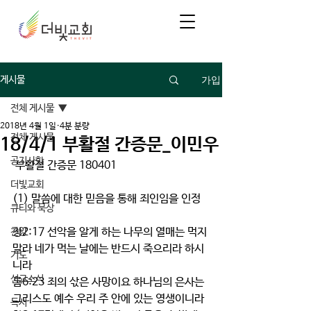
가입
게시물
전체 게시물
2018년 4월 1일
4분 분량
전체 게시물
18/4/1 부활절 간증문_이민우
공지사항
 부활절 간증문 180401
더빛교회
(1) 말씀에 대한 믿음을 통해 죄인임을 인정
큐티와 묵상
창2:17 선악을 알게 하는 나무의 열매는 먹지 
찬양
말라 네가 먹는 날에는 반드시 죽으리라 하시
기도
니라
선교소식
롬6:23 죄의 삯은 사망이요 하나님의 은사는 
그리스도 예수 우리 주 안에 있는 영생이니라
독서