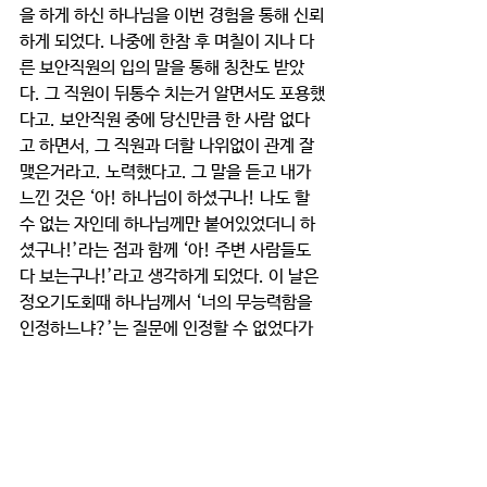
을 하게 하신 하나님을 이번 경험을 통해 신뢰
하게 되었다. 나중에 한참 후 며칠이 지나 다
른 보안직원의 입의 말을 통해 칭찬도 받았
다. 그 직원이 뒤통수 치는거 알면서도 포용했
다고. 보안직원 중에 당신만큼 한 사람 없다
고 하면서, 그 직원과 더할 나위없이 관계 잘 
맺은거라고. 노력했다고. 그 말을 듣고 내가 
느낀 것은 ‘아! 하나님이 하셨구나! 나도 할 
수 없는 자인데 하나님께만 붙어있었더니 하
셨구나!’라는 점과 함께 ‘아! 주변 사람들도 
다 보는구나!’라고 생각하게 되었다. 이 날은 
정오기도회때 하나님께서 ‘너의 무능력함을 
인정하느냐?’는 질문에 인정할 수 없었다가 
출근하는 길에 지하철 안에서 다시 말씀을 보
면서, 또 무능력의 단어의 뜻을 하나님 앞에
서 다시 생각해보면서 인정하게 되었던 날이
었다. 이처럼 나의 ‘무지함’을 인정할 때 ‘하나
님의 사랑’을 깨닫게 하시고, 나의 ‘무능력’을 
인정할 때 ‘부활생명’을 경험케 하시니 감사합