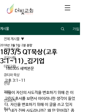
가입
게시물
전체 게시물
2018년 3월 5일
2분 분량
전체 게시물
18/3/5 QT묵상(고후
공지사항
3:1~11)_김기업
더빛교회
 180305 새벽본문 
큐티와 묵상
고후 3:1~11
찬양
기도
바울이 자신의 사도직을 변호하기 위해 쓴 이 
고린도후서를 보면서 아이러니한 생각이 들었
선교소식
다. 자신을 변호하기 위해 이 글을 쓰고 있지
독서
만 '내가 진짜 사도라니까? 왜 안 믿어줘? 좀 